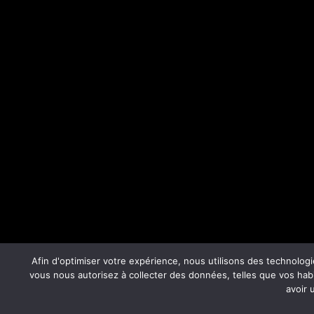
Afin d'optimiser votre expérience, nous utilisons des technologi
vous nous autorisez à collecter des données, telles que vos habi
avoir 
© 2026 B2B Forum. Proudly powered by
Sydney