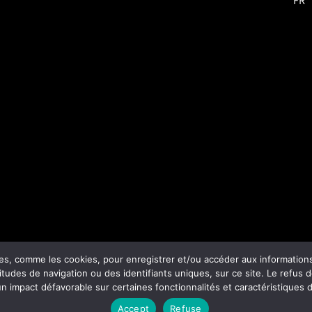
FR
es, comme les cookies, pour enregistrer et/ou accéder aux informations 
tudes de navigation ou des identifiants uniques, sur ce site. Le refus 
un impact défavorable sur certaines fonctionnalités et caractéristiques d
Accept
Refuse