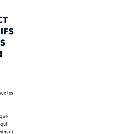
CT
IFS
S
N
aux les
 que
 qui
aminent